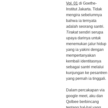
Vol. 01
di Goethe-
Institut Jakarta. Tidak
mengira sebelumnya
bahwa ia ternyata
adalah seorang santri.
Tirakat
sendiri serupa
upaya darinya untuk
menemukan jalur hidup
yang ia yakini dengan
mempertanyakan
kembali identitasnya
sebagai santri melalui
kunjungan ke pesantren
yang pernah ia tinggali.
Dalam percakapan via
google meet, aku dan
Qolbee berbincang
tentang hal-hal yang